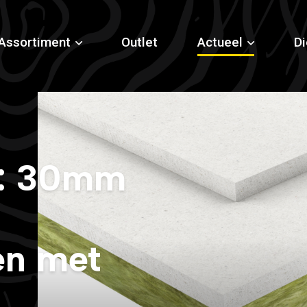
Assortiment
Outlet
Actueel
Di
e: 30mm
en met