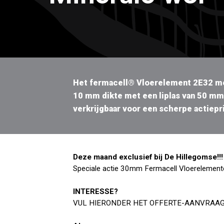
Het fermacell® Vloerelement 2E32 met
10 mm dikte met een liplas van 50 mm 
verkrijgbaar voor een scherpe actiepri
Deze maand exclusief bij De Hillegomse!!!
Speciale actie 30mm Fermacell Vloerelement
INTERESSE?
VUL HIERONDER HET OFFERTE-AANVRAAG 