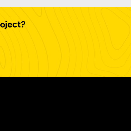
oject?