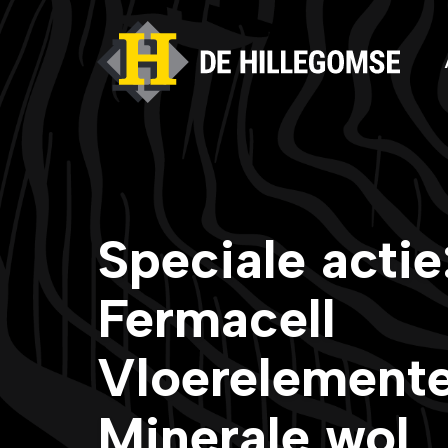
Speciale acti
Fermacell
Vloerelement
Minerale wol