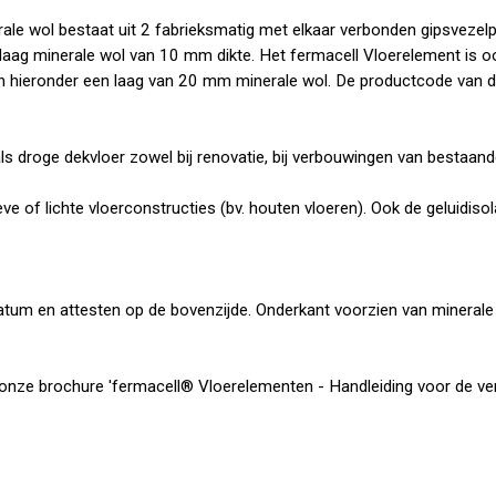
e wol bestaat uit 2 fabrieksmatig met elkaar verbonden gipsvezelp
laag minerale wol van 10 mm dikte. Het fermacell Vloerelement is o
 hieronder een laag van 20 mm minerale wol. De productcode van de
s droge dekvloer zowel bij renovatie, bij verbouwingen van bestaan
eve of lichte vloerconstructies (bv. houten vloeren). Ook de geluidis
tum en attesten op de bovenzijde. Onderkant voorzien van minerale
onze brochure 'fermacell® Vloerelementen - Handleiding voor de ver