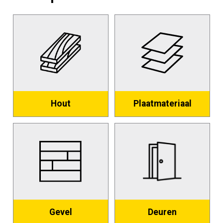
Hout
Plaatmateriaal
Gevel
Deuren