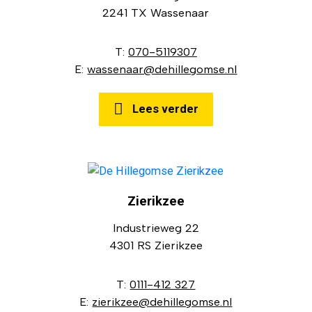
2241 TX Wassenaar
T:
070-5119307
E:
wassenaar@dehillegomse.nl
Lees verder
Zierikzee
Industrieweg 22
4301 RS Zierikzee
T:
0111-412 327
E:
zierikzee@dehillegomse.nl