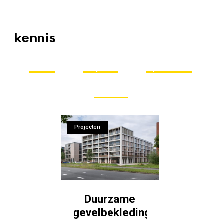
Maak gebruik van onze
kennis
en uitgebreide service
Nieuws
Projecten
Tips & tricks
Inspiratie
Projecten
Duurzame
gevelbekleding