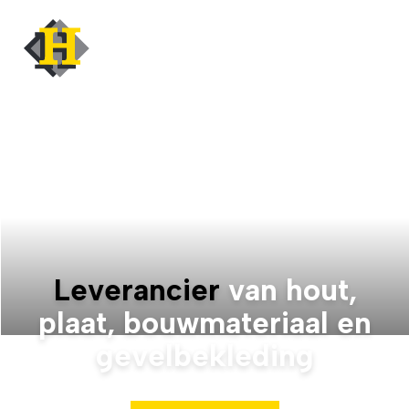
Leverancier
van hout,
s
plaat, bouwmateriaal en
gevelbekleding